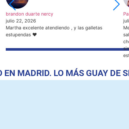
brandon duarte nercy
Pa
julio 22, 2026
ju
Martha excelente atendiendo , y las galletas
Me
estupendas ❤️
sa
ch
si
es
ADRID.
LO MÁS GUAY DE SEATT