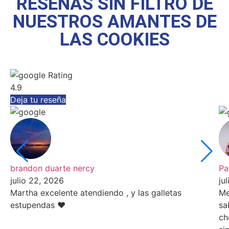
RESEÑAS SIN FILTRO DE
NUESTROS AMANTES DE
LAS COOKIES
Rating
4.9
Deja tu reseña
brandon duarte nercy
Pa
julio 22, 2026
ju
Martha excelente atendiendo , y las galletas
Me
estupendas ❤️
sa
ch