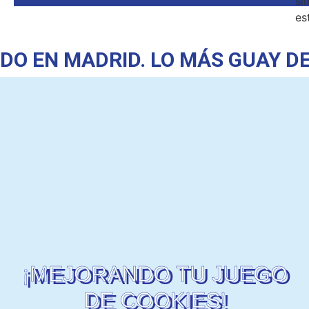
si
es
 MADRID.
LO MÁS GUAY DE SEA
¡MEJORANDO TU JUEGO
DE COOKIES!